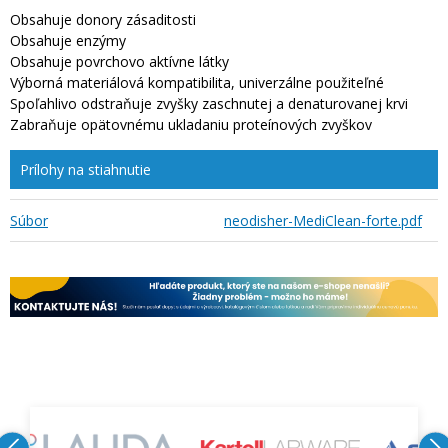
Obsahuje donory zásaditosti
Obsahuje enzýmy
Obsahuje povrchovo aktívne látky
Výborná materiálová kompatibilita, univerzálne použiteľné
Spoľahlivo odstraňuje zvyšky zaschnutej a denaturovanej krvi
Zabraňuje opätovnému ukladaniu proteínových zvyškov
Prílohy na stiahnutie
Súbor
neodisher-MediClean-forte.pdf