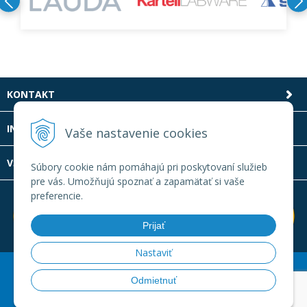
KONTAKT
INFOLINKA
Vaše nastavenie cookies
VŠETKO O NÁKUPE
Súbory cookie nám pomáhajú pri poskytovaní služieb
pre vás. Umožňujú spoznať a zapamätať si vaše
preferencie.
Prijať
Nastaviť
© 2026 Laboratornatechnika.sk •
Created
&
e-shop Pohoda
Odmietnuť
connector
by
NextCom s.r.o.