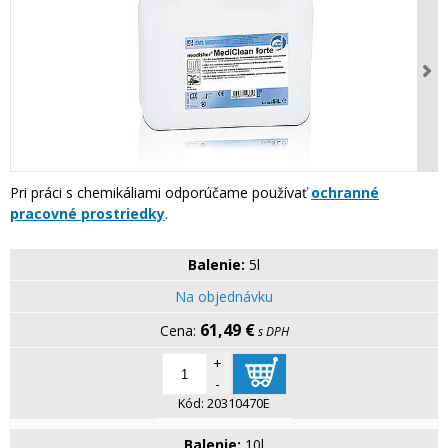
Pri práci s chemikáliami odporúčame používať
ochranné
pracovné prostriedky
.
Balenie:
5l
Na objednávku
61,49 €
s DPH
+
-
Kód:
20310470E
Balenie:
10l