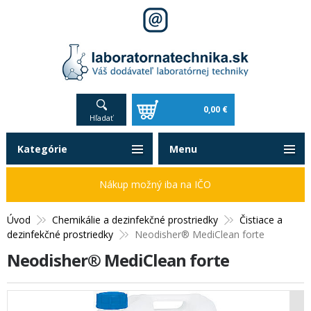
0,00 €
Hľadať
Kategórie
Menu
Nákup možný iba na IČO
Úvod
Chemikálie a dezinfekčné prostriedky
Čistiace a
dezinfekčné prostriedky
Neodisher® MediClean forte
Neodisher® MediClean forte