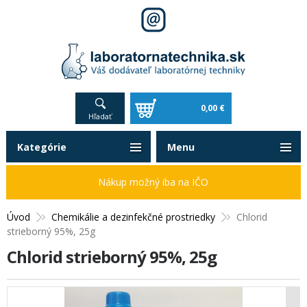
0,00 €
Hľadať
Kategórie
Menu
Nákup možný iba na IČO
Úvod
Chemikálie a dezinfekčné prostriedky
Chlorid
strieborný 95%, 25g
Chlorid strieborný 95%, 25g