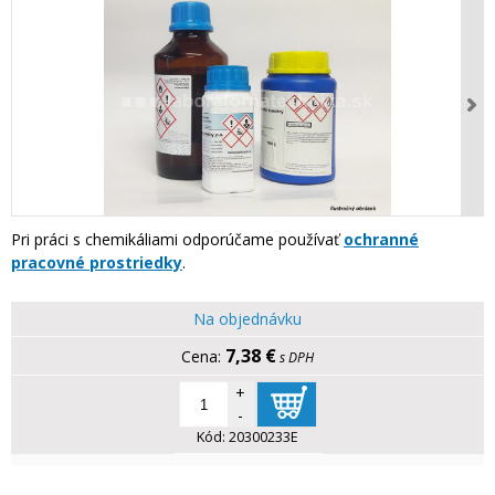
Pri práci s chemikáliami odporúčame používať
ochranné
pracovné prostriedky
.
Na objednávku
7,38 €
s DPH
+
-
Kód:
20300233E