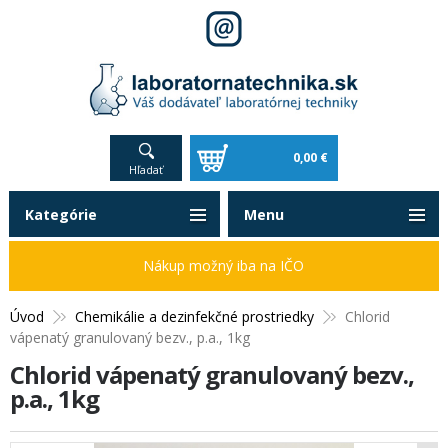
0,00 €
Hľadať
Kategórie
Menu
Nákup možný iba na IČO
Úvod
Chemikálie a dezinfekčné prostriedky
Chlorid
vápenatý granulovaný bezv., p.a., 1kg
Chlorid vápenatý granulovaný bezv.,
p.a., 1kg