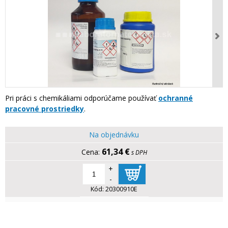
Pri práci s chemikáliami odporúčame používať
ochranné
pracovné prostriedky
.
Na objednávku
61,34 €
s DPH
+
-
Kód:
20300910E