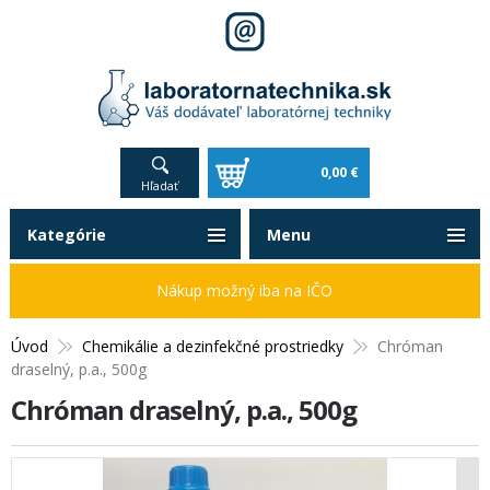
0,00 €
Hľadať
Kategórie
Menu
Nákup možný iba na IČO
Úvod
Chemikálie a dezinfekčné prostriedky
Chróman
draselný, p.a., 500g
Chróman draselný, p.a., 500g