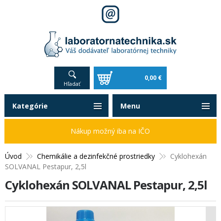
0,00 €
Hľadať
Kategórie
Menu
Nákup možný iba na IČO
Úvod
Chemikálie a dezinfekčné prostriedky
Cyklohexán
SOLVANAL Pestapur, 2,5l
Cyklohexán SOLVANAL Pestapur, 2,5l