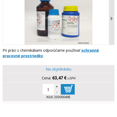
Pri práci s chemikáliami odporúčame používať
ochranné
pracovné prostriedky
.
Na objednávku
63,47 €
s DPH
+
-
Kód:
20300049E