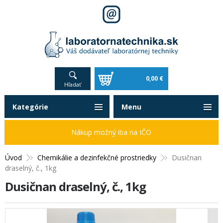
0,00 €
Hľadať
Kategórie
Menu
Nákup možný iba na IČO
Úvod
Chemikálie a dezinfekčné prostriedky
Dusičnan
draselný, č., 1kg
Dusičnan draselný, č., 1kg