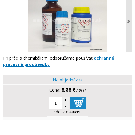
Pri práci s chemikáliami odporúčame používať
ochranné
pracovné prostriedky
.
Na objednávku
8,86 €
s DPH
+
-
Kód:
20300086E