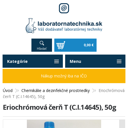
0,00 €
Hľadať
Kategórie
Menu
Nákup možný iba na IČO
Úvod
Chemikálie a dezinfekčné prostriedky
Eriochrómová
čerň T (C.I.14645), 50g
Eriochrómová čerň T (C.I.14645), 50g