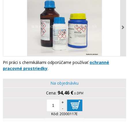
Pri práci s chemikáliami odporúčame používať
ochranné
pracovné prostriedky
.
Na objednávku
94,46 €
s DPH
+
-
Kód:
20300117E