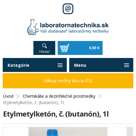
0,00 €
Hľadať
Kategórie
Menu
Nákup možný iba na IČO
Úvod
Chemikálie a dezinfekčné prostriedky
Etylmetylketón, č. (butanón), 1l
Etylmetylketón, č. (butanón), 1l