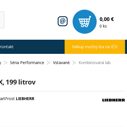
0,00 €
0 ks
Kontakt
Nákup možný iba na IČO
y
Séria Performance
Vstavané
Kombinovaná lab.
 199 litrov
martFrost
LIEBHERR