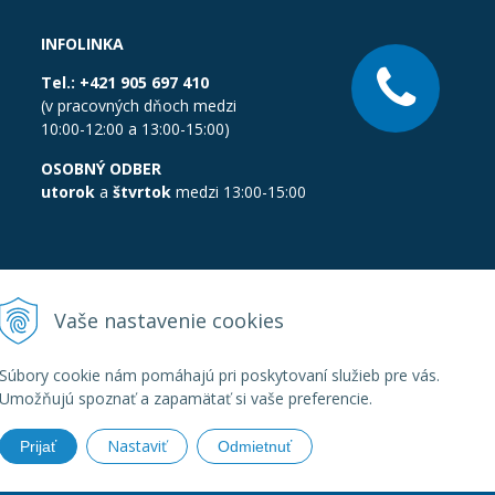
INFOLINKA
Tel.:
+421 905 697 410
(v pracovných dňoch medzi
10:00-12:00 a 13:00-15:00)
OSOBNÝ ODBER
utorok
a
štvrtok
medzi 13:00-15:00
Vaše nastavenie cookies
Súbory cookie nám pomáhajú pri poskytovaní služieb pre vás.
Umožňujú spoznať a zapamätať si vaše preferencie.
Nastaviť
Prijať
Odmietnuť
boratornatechnika.sk •
Created
&
e-shop Pohoda connector
by
Next