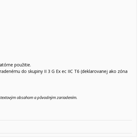
atórne použitie.
zaradenému do skupiny
II 3 G Ex ec IIC T6 (deklarovanej ako zóna
ebo textovým obsahom a pôvodným zariadením.