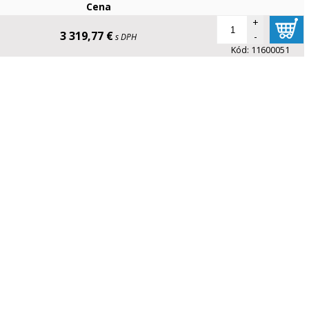
Cena
+
3 319,77 €
-
s DPH
Kód:
11600051