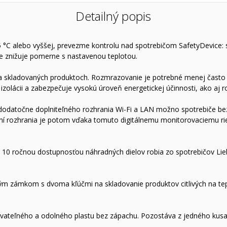
Detailný popis
5 °C alebo vyššej, prevezme kontrolu nad spotrebičom SafetyDevice: st
cie znižuje pomerne s nastavenou teplotou.
na skladovaných produktoch. Rozmrazovanie je potrebné menej často 
izolácii a zabezpečuje vysokú úroveň energetickej účinnosti, ako aj 
dodatočne doplniteľného rozhrania Wi-Fi a LAN možno spotrebiče be
ní rozhrania je potom vďaka tomuto digitálnemu monitorovaciemu ri
e 10 ročnou dostupnosťou náhradných dielov robia zo spotrebičov Lie
ým zámkom s dvoma kľúčmi na skladovanie produktov citlivých na tep
ovateľného a odolného plastu bez zápachu. Pozostáva z jedného kusa,