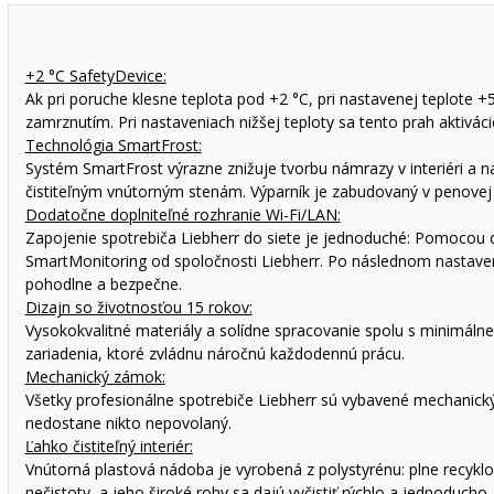
+2 °C SafetyDevice:
Ak pri poruche klesne teplota pod +2 °C, pri nastavenej teplote +
zamrznutím. Pri nastaveniach nižšej teploty sa tento prah aktivá
Technológia SmartFrost:
Systém SmartFrost výrazne znižuje tvorbu námrazy v interiéri a 
čistiteľným vnútorným stenám. Výparník je zabudovaný v penovej 
Dodatočne doplniteľné rozhranie Wi-Fi/LAN:
Zapojenie spotrebiča Liebherr do siete je jednoduché: Pomocou 
SmartMonitoring od spoločnosti Liebherr. Po následnom nastave
pohodlne a bezpečne.
Dizajn so životnosťou 15 rokov:
Vysokokvalitné materiály a solídne spracovanie spolu s minimáln
zariadenia, ktoré zvládnu náročnú každodennú prácu.
Mechanický zámok:
Všetky profesionálne spotrebiče Liebherr sú vybavené mechanick
nedostane nikto nepovolaný.
Ľahko čistiteľný interiér:
Vnútorná plastová nádoba je vyrobená z polystyrénu: plne recykl
nečistoty, a jeho široké rohy sa dajú vyčistiť rýchlo a jednoducho.