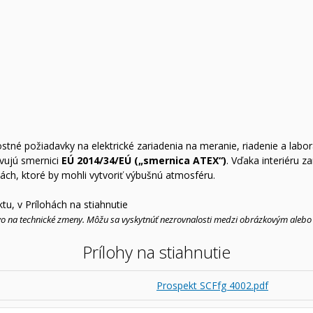
tné požiadavky na elektrické zariadenia na meranie, riadenie a labor
vujú smernici
EÚ 2014/34/EÚ („smernica ATEX“)
. Vďaka interiéru 
ách, ktoré by mohli vytvoriť výbušnú atmosféru.
u, v Prílohách na stiahnutie
ávo na technické zmeny. Môžu sa vyskytnúť nezrovnalosti medzi obrázkovým al
Prílohy na stiahnutie
Prospekt SCFfg 4002.pdf