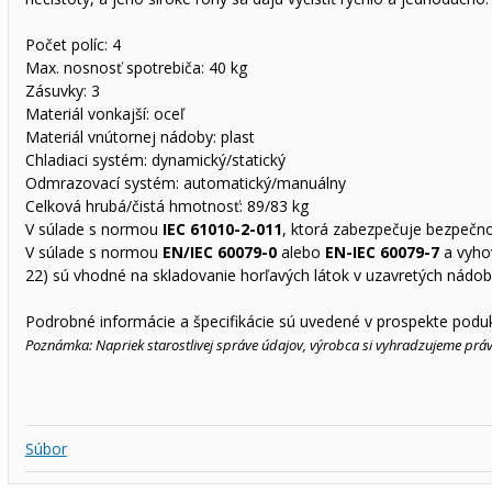
Počet políc: 4
Max. nosnosť spotrebiča: 40 kg
Zásuvky: 3
Materiál vonkajší: oceľ
Materiál vnútornej nádoby: plast
Chladiaci systém: dynamický/statický
Odmrazovací systém: automatický/manuálny
Celková hrubá/čistá hmotnosť: 89/83 kg
V súlade s normou
IEC 61010-2-011
, ktorá zabezpečuje bezpečnos
V súlade s normou
EN/IEC 60079-0
alebo
EN-IEC 60079-7
a vyho
22) sú vhodné na skladovanie horľavých látok v uzavretých nádob
Podrobné informácie a špecifikácie sú uvedené v prospekte podukt
Poznámka: Napriek starostlivej správe údajov, výrobca si vyhradzujeme pr
Súbor