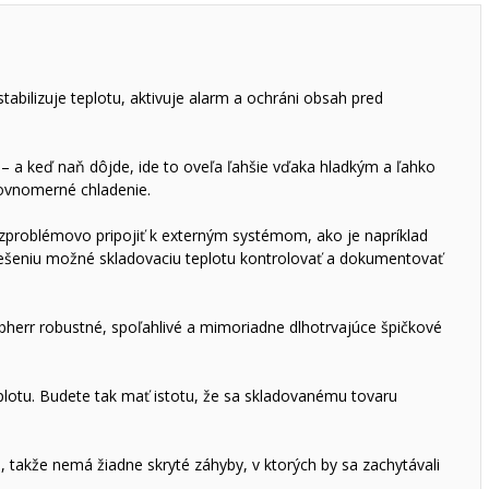
abilizuje teplotu, aktivuje alarm a ochráni obsah pred
– a keď naň dôjde, ide to oveľa ľahšie vďaka hladkým a ľahko
rovnomerné chladenie.
zproblémovo pripojiť k externým systémom, ako je napríklad
ešeniu možné skladovaciu teplotu kontrolovať a dokumentovať
bherr robustné, spoľahlivé a mimoriadne dlhotrvajúce špičkové
lotu. Budete tak mať istotu, že sa skladovanému tovaru
 takže nemá žiadne skryté záhyby, v ktorých by sa zachytávali