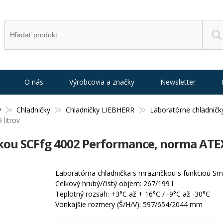
O nás
Výrobcovia a značky
Newsletter
y
Chladničky
Chladničky LIEBHERR
Laboratórne chladničk
litrov
kou SCFfg 4002 Performance, norma ATEX,
Laboratórna chladnička s mrazničkou s funkciou S
Celkový hrubý/čistý objem: 267/199 l
Teplotný rozsah: +3°C až + 16°C / -9°C až -30°C
Vonkajšie rozmery (Š/H/V): 597/654/2044 mm