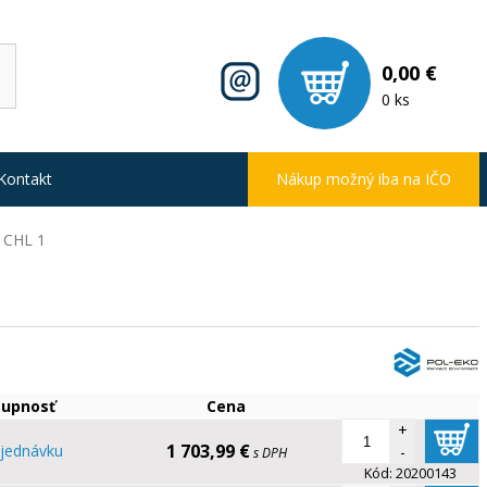
0,00 €
0 ks
Kontakt
Nákup možný iba na IČO
y CHL 1
tupnosť
Cena
+
1 703,99 €
jednávku
-
s DPH
Kód:
20200143