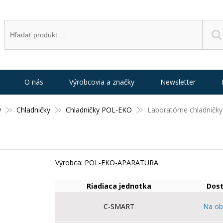
O nás
Výrobcovia a značky
Newsletter
y
Chladničky
Chladničky POL-EKO
Laboratórne chladničk
Výrobca: POL-EKO-APARATURA
Riadiaca jednotka
Dos
C-SMART
Na ob