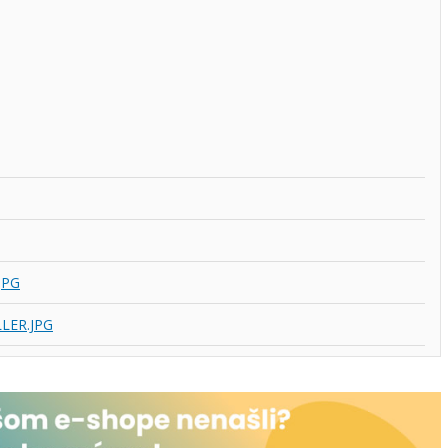
JPG
LER.JPG