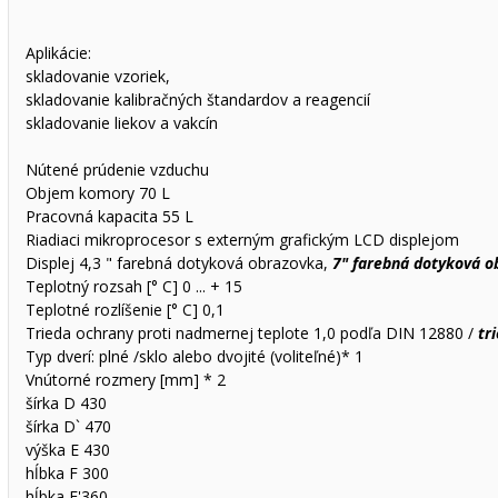
Aplikácie:
skladovanie vzoriek,
skladovanie kalibračných štandardov a reagencií
skladovanie liekov a vakcín
Nútené prúdenie vzduchu
Objem komory 70 L
Pracovná kapacita 55 L
Riadiaci mikroprocesor s externým grafickým LCD displejom
Displej 4,3 " farebná dotyková obrazovka,
7" farebná dotyková 
Teplotný rozsah [° C] 0 ... + 15
Teplotné rozlíšenie [° C] 0,1
Trieda ochrany proti nadmernej teplote 1,0 podľa DIN 12880 /
tr
Typ dverí: plné /sklo alebo dvojité (voliteľné)* 1
Vnútorné rozmery [mm] * 2
šírka D 430
šírka D` 470
výška E 430
hĺbka F 300
hĺbka F'360