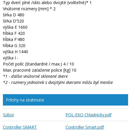
Typ dverí: plné /sklo alebo dvojité (voliteľné)* 1
Vnútorné rozmery [mm] * 2
šírka D 480
šírka D'520
výška E 1660
hĺbka F 420
hĺbka F'480
hĺbka G 320
výška H 1440
výška I -
Počet políc (štandardné / max.) 4 / 10
Max. pracovné zaťaženie police [kg] 10
*1 - ďalšie vnútorné sklenené dvere
*2 - rozmery jednotiek s dvojitými dverami môžu byť menšie
Prílohy na stiahnutie
Súbor
POL-EKO Chladnicky.pdf
Controller SMART
Controller Smart.pdf