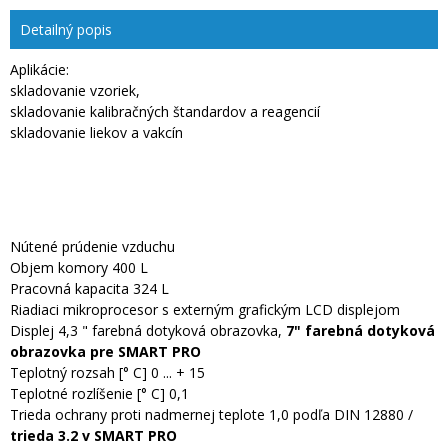
Detailný popis
Aplikácie:
skladovanie vzoriek,
skladovanie kalibračných štandardov a reagencií
skladovanie liekov a vakcín
Nútené prúdenie vzduchu
Objem komory 400 L
Pracovná kapacita 324 L
Riadiaci mikroprocesor s externým grafickým LCD displejom
Displej 4,3 " farebná dotyková obrazovka,
7" farebná dotyková
obrazovka pre SMART PRO
Teplotný rozsah [° C] 0 ... + 15
Teplotné rozlíšenie [° C] 0,1
Trieda ochrany proti nadmernej teplote 1,0 podľa DIN 12880 /
trieda 3.2 v SMART PRO