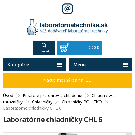
0,00 €
Hľadať
Kategórie
Menu
Nákup možný iba na IČO
Úvod
Prístroje pre ohrev a chladenie
Chladničky a
mrazničky
Chladničky
Chladničky POL-EKO
Laboratórne chladničky CHL 6
Laboratórne chladničky CHL 6