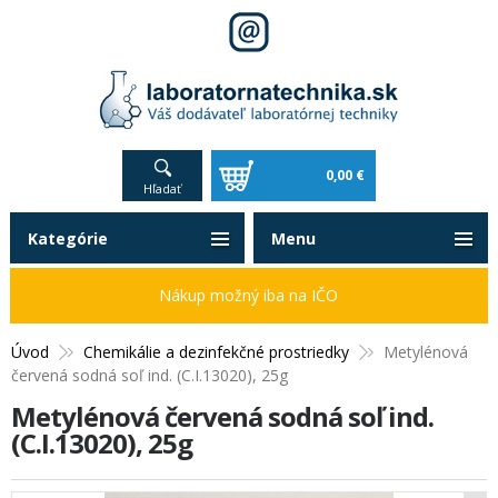
0,00 €
Hľadať
Kategórie
Menu
Nákup možný iba na IČO
Úvod
Chemikálie a dezinfekčné prostriedky
Metylénová
červená sodná soľ ind. (C.I.13020), 25g
Metylénová červená sodná soľ ind.
(C.I.13020), 25g