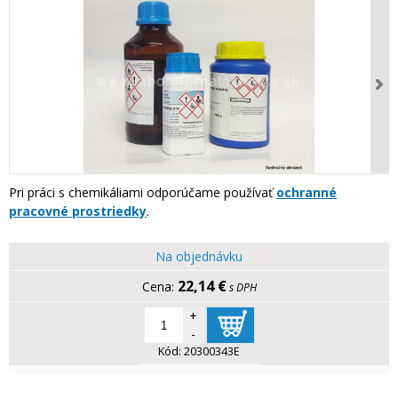
Pri práci s chemikáliami odporúčame používať
ochranné
pracovné prostriedky
.
Na objednávku
22,14 €
s DPH
+
-
Kód:
20300343E