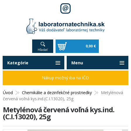
0,00 €
Hľadať
Kategórie
Menu
Nákup možný iba na IČO
Úvod
Chemikálie a dezinfekčné prostriedky
Metylénová
červená voľná kys.ind.(C.I.13020), 25g
Metylénová červená voľná kys.ind.
(C.I.13020), 25g