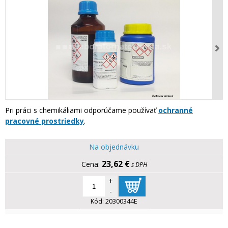
Pri práci s chemikáliami odporúčame používať
ochranné
pracovné prostriedky
.
Na objednávku
23,62 €
s DPH
+
-
Kód:
20300344E