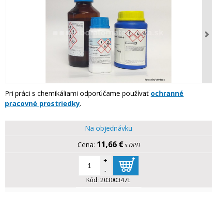
Pri práci s chemikáliami odporúčame používať
ochranné
pracovné prostriedky
.
Na objednávku
11,66 €
s DPH
+
-
Kód:
20300347E