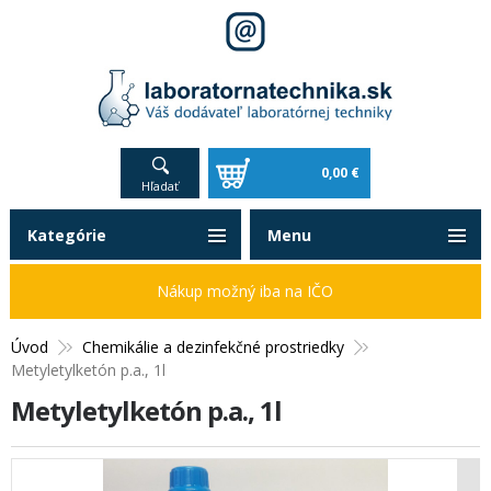
0,00 €
Hľadať
Kategórie
Menu
Nákup možný iba na IČO
Úvod
Chemikálie a dezinfekčné prostriedky
Metyletylketón p.a., 1l
Metyletylketón p.a., 1l