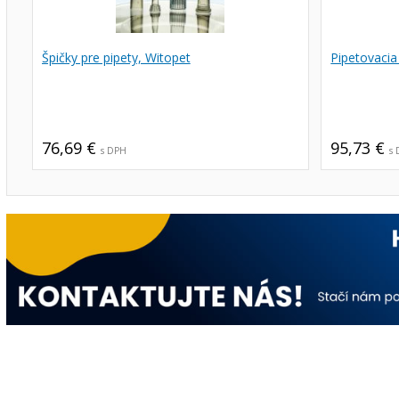
Špičky pre pipety, Witopet
Pipetovacia 
76,69 €
95,73 €
s DPH
s