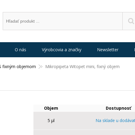
O nás
Výrobcovia a značky
Newsletter
S fixným objemom
Mikropipeta Witopet mini, fixný objem
Objem
Dostupnosť
5 µl
Na sklade u dodáva