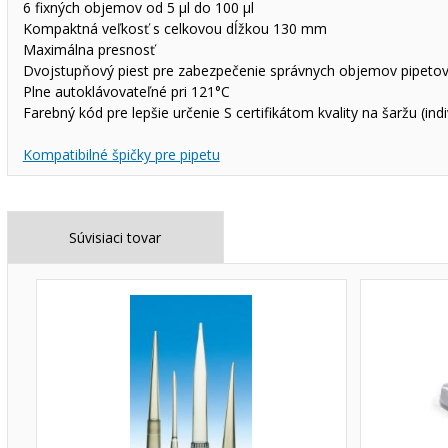
6 fixných objemov od 5 µl do 100 µl
Kompaktná veľkosť s celkovou dĺžkou 130 mm
Maximálna presnosť
Dvojstupňový piest pre zabezpečenie správnych objemov pipetov
Plne autoklávovateľné pri 121°C
Farebný kód pre lepšie určenie S certifikátom kvality na šaržu (indi
Kompatibilné špičky pre pipetu
Súvisiaci tovar