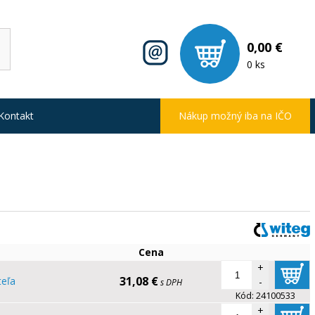
0,00 €
0 ks
Kontakt
Nákup možný iba na IČO
Cena
+
31,08 €
teľa
-
s DPH
Kód:
24100533
+