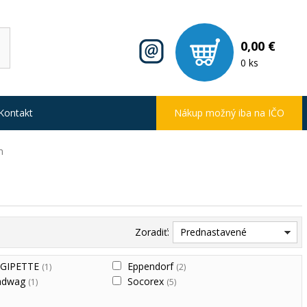
0,00 €
0 ks
Kontakt
Nákup možný iba na IČO
m
Zoradiť:
Prednastavené
IGIPETTE
Eppendorf
(1)
(2)
adwag
Socorex
(1)
(5)