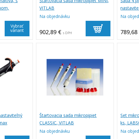
nálová, s
Štartovacia sada mikropipiet MINI,
Sada 4 pi
mom,
VITLAB
nastavi
Na objednávku
Na obje
Vybrať
variant
902,89 €
789,68
s DPH
astaviteľný
Štartovacia sada mikropipiet
Set mikro
umax
CLASSIC, VITLAB
ks, LAB
Na objednávku
Na obje