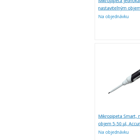
Mikropipeta jednoka
nastaviteľným obje
LABSOLUTE
Na objednávku
Mikropipeta Smart, n
objem 5-50 µl, Acc
Na objednávku