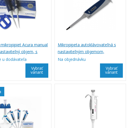
mikropipiet Acura manual
Mikropipeta autoklávovateľná s
astaviteľný objem, s
nastaviteľným objemom,
m
DIGIPETTE
e u dodávateľa
Na objednávku
Vybrať
Vybrať
variant
variant
a