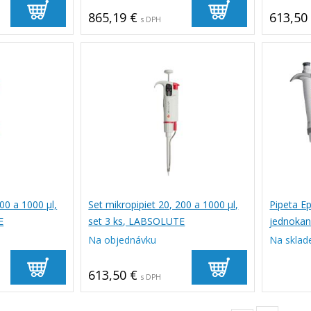
865,19 €
613,50
s DPH
00 a 1000 µl,
Set mikropipiet 20, 200 a 1000 µl,
Pipeta E
E
set 3 ks, LABSOLUTE
jednokaná
epT.I.P.
Na objednávku
Na sklad
613,50 €
s DPH