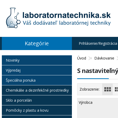
Kategórie
Prihlásenie/Registrácia
Úvod
Dávkovanie
Novinky
S nastaviteľ
Výpredaj
Špeciálna ponuka
Zobrazenie:
Chemikálie a dezinfekčné prostriedky
Sklo a porcelán
Výrobca
Pomôcky z plastu a kovu