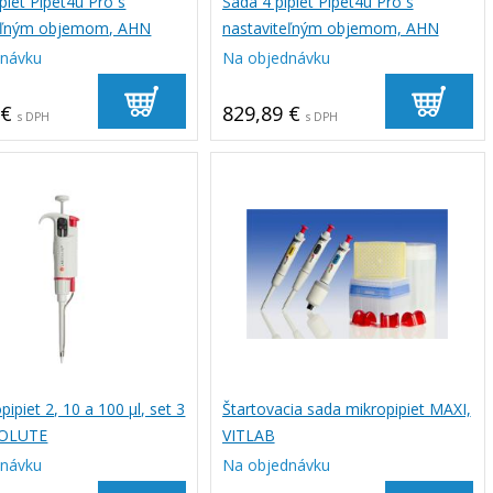
piet Pipet4u Pro s
Sada 4 pipiet Pipet4u Pro s
teľným objemom, AHN
nastaviteľným objemom, AHN
dnávku
Na objednávku
 €
829,89 €
s DPH
s DPH
pipiet 2, 10 a 100 µl, set 3
Štartovacia sada mikropipiet MAXI,
SOLUTE
VITLAB
dnávku
Na objednávku