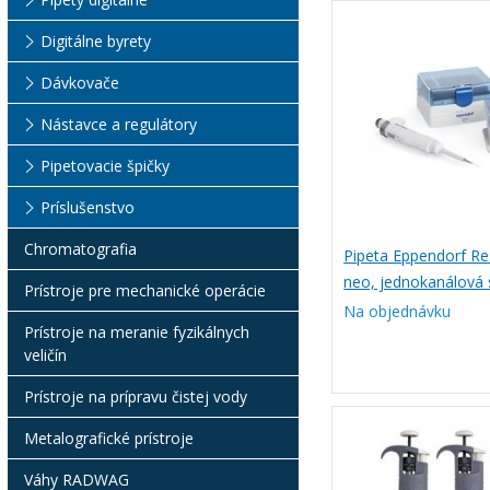
Digitálne byrety
Dávkovače
Nástavce a regulátory
Pipetovacie špičky
Príslušenstvo
Chromatografia
Pipeta Eppendorf R
neo, jednokanálová 
Prístroje pre mechanické operácie
nastaviteľným obj
Na objednávku
Prístroje na meranie fyzikálnych
veličín
Prístroje na prípravu čistej vody
Metalografické prístroje
Váhy RADWAG