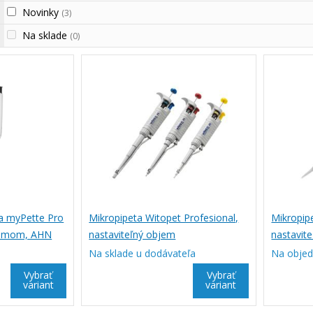
Novinky
(3)
Na sklade
(0)
a myPette Pro
Mikropipeta Witopet Profesional,
Mikropip
jemom, AHN
nastaviteľný objem
nastavit
Na sklade u dodávateľa
Na obje
Vybrať
Vybrať
variant
variant