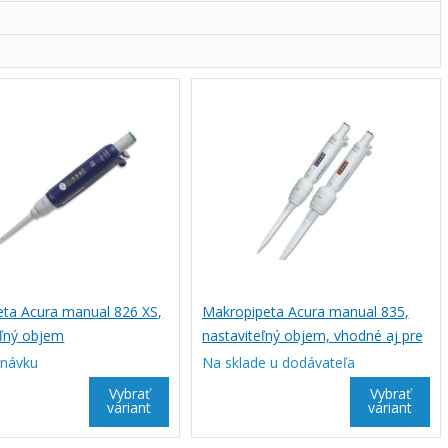
eta Acura manual 826 XS,
Makropipeta Acura manual 835,
eľný objem
nastaviteľný objem, vhodné aj pre
pasteur pipety
dnávku
Na sklade u dodávateľa
Vybrať
Vybrať
variant
variant