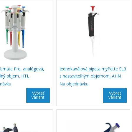
abmate Pro, analógová,
Jednokanálová pipeta myPette EL3
eľný objem, HTL
s nastaviteľným objemom, AHN
dnávku
Na objednávku
Vybrať
Vybrať
variant
variant