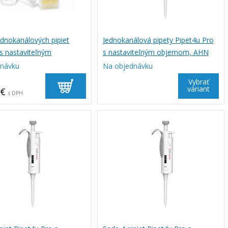
ednokanálových pipiet
Jednokanálová pipety Pipet4u Pro
 s nastaviteľným
s nastaviteľným objemom, AHN
, DIGIPETTE
dnávku
Na objednávku
Vybrať
variant
 €
s DPH