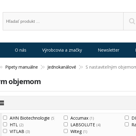
O nás
Výrobcovia a značky
Newsletter
Pipety manuálne
Jednokanálové
S nastaviteľným objemo
ným objemom
AHN Biotechnologie
Accumax
D
(5)
(1)
HTL
LABSOLUTE
R
(2)
(4)
VITLAB
Witeg
(3)
(1)