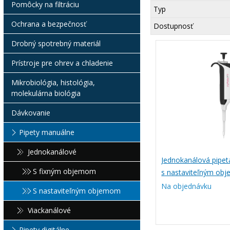
Pomôcky na filtráciu
Typ
Ochrana a bezpečnosť
Dostupnosť
Drobný spotrebný materiál
Prístroje pre ohrev a chladenie
Mikrobiológia, histológia,
molekulárna biológia
Dávkovanie
Pipety manuálne
Jednokanálové
Jednokanálová pipet
S fixným objemom
s nastaviteľným ob
Na objednávku
S nastaviteľným objemom
Viackanálové
Pipety digitálne