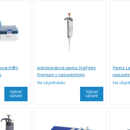
esearch®3
Jednokanálová pipeta DigiPette
Pipeta L
s
Premium s nastaviteľným
nastavit
emom
objemom, DIGIPETTE
Na objednávku
Na obje
Vybrať
Vybrať
variant
variant