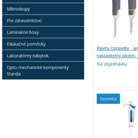
Mikroskopy
Pre zdravotníctvo
Laminárne boxy
Edukačné pomôcky
Pipeta Optipette , a
nastaviteľný objem,
Laboratórny nábytok
Na objednávku
Opto-mechanické komponenty
Standa
Novinka