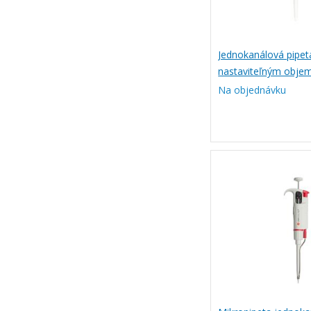
Jednokanálová pipeta
nastaviteľným obje
DIGIPETTE
Na objednávku