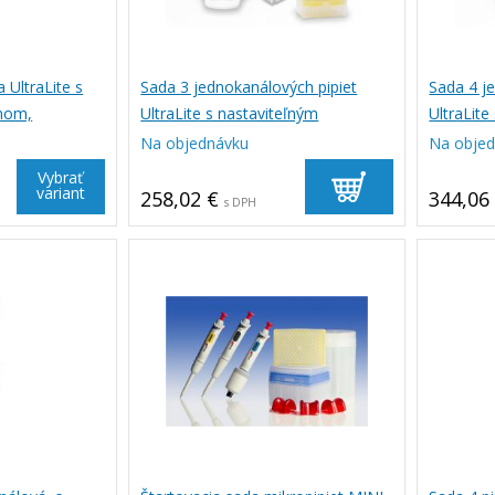
 UltraLite s
Sada 3 jednokanálových pipiet
Sada 4 j
mom,
UltraLite s nastaviteľným
UltraLite
objemom, DIGIPETTE
objemom
Na objednávku
Na obje
Vybrať
variant
258,02 €
344,06
s DPH