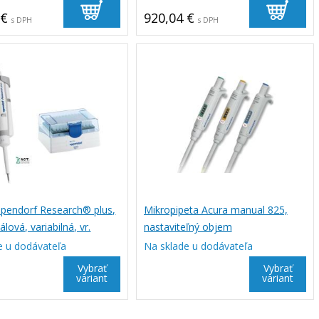
 €
920,04 €
s DPH
s DPH
ppendorf Research® plus,
Mikropipeta Acura manual 825,
lová, variabilná, vr.
nastaviteľný objem
S.® Box
e u dodávateľa
Na sklade u dodávateľa
Vybrať
Vybrať
variant
variant