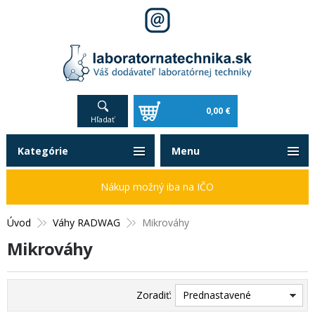
0,00 €
Hľadať
Kategórie
Menu
Nákup možný iba na IČO
Úvod
Váhy RADWAG
Mikrováhy
Mikrováhy
Zoradiť:
Prednastavené