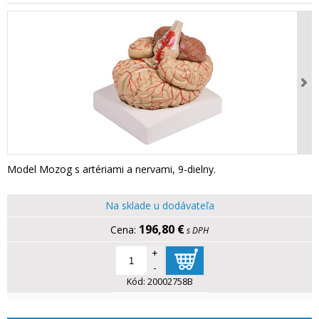
Model Mozog s artériami a nervami, 9-dielny.
Na sklade u dodávateľa
196,80 €
s DPH
+
-
Kód:
20002758B