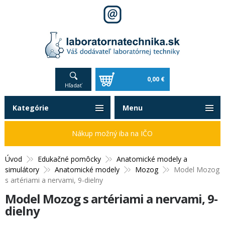
0,00 €
Hľadať
Kategórie
Menu
Nákup možný iba na IČO
Úvod
Edukačné pomôcky
Anatomické modely a
simulátory
Anatomické modely
Mozog
Model Mozog
s artériami a nervami, 9-dielny
Model Mozog s artériami a nervami, 9-
dielny