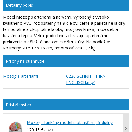
Detailný popis
Model Mozog s artériami a nervami. Vyrobený z vysoko
kvalitného PVC, rozložiteľný na 9 dielov: čelné a parietálne laloky,
temporálne a okcipitálne laloky, mozgový kmeň, mozoček a
bazilárnu tepnu. Veľmi podrobne zobrazuje aj arteriálne
prekrvenie a dôležité anatomické štruktúry. Na podložke.
Rozmery: 20 x 17 x 16 cm, hmotnosť: cca. 1,7 kg.
Prílohy na stiahnutie
Mozog s artériami
C220 SCHNITT HIRN
ENGLISCH.mp4
Mozog - funkčný model s oblasťami, 5-dielny
129,15 €
s DPH