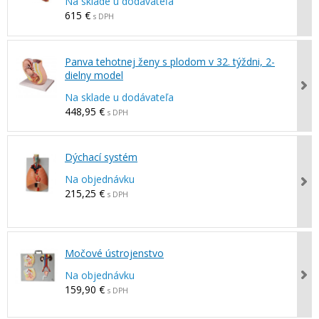
Na sklade u dodávateľa
615 €
s DPH
Panva tehotnej ženy s plodom v 32. týždni, 2-
dielny model
Na sklade u dodávateľa
448,95 €
s DPH
Dýchací systém
Na objednávku
215,25 €
s DPH
Močové ústrojenstvo
Na objednávku
159,90 €
s DPH