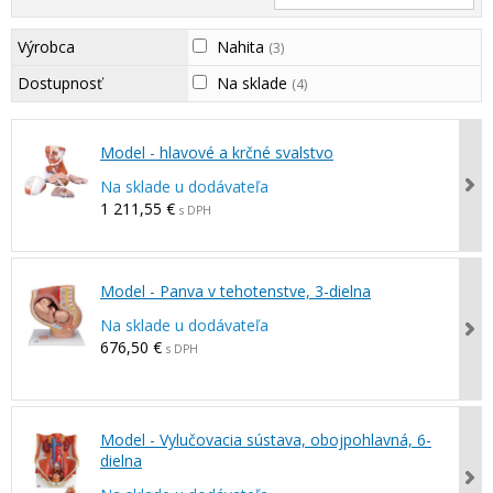
Výrobca
Nahita
(3)
Dostupnosť
Na sklade
(4)
Model - hlavové a krčné svalstvo
Na sklade u dodávateľa
1 211,55 €
s DPH
Model - Panva v tehotenstve, 3-dielna
Na sklade u dodávateľa
676,50 €
s DPH
Model - Vylučovacia sústava, obojpohlavná, 6-
dielna