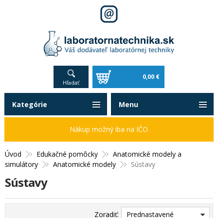
0,00 €
Hľadať
Kategórie
Menu
Nákup možný iba na IČO
Úvod
Edukačné pomôcky
Anatomické modely a
simulátory
Anatomické modely
Sústavy
Sústavy
Zoradiť:
Prednastavené