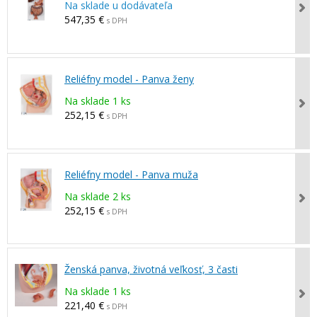
Na sklade u dodávateľa
547,35 €
s DPH
Reliéfny model - Panva ženy
Na sklade 1 ks
252,15 €
s DPH
Reliéfny model - Panva muža
Na sklade 2 ks
252,15 €
s DPH
Ženská panva, životná veľkosť, 3 časti
Na sklade 1 ks
221,40 €
s DPH