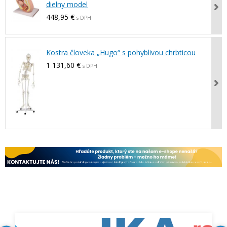
dielny model
448,95 €
s DPH
Kostra človeka „Hugo“ s pohyblivou chrbticou
1 131,60 €
s DPH