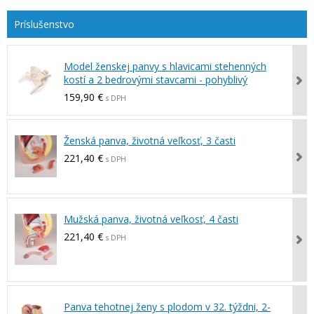
Model ženskej panvy s hlavicami stehenných
kostí a 2 bedrovými stavcami - pohyblivý
159,90 €
s DPH
Ženská panva, životná veľkosť, 3 časti
221,40 €
s DPH
Mužská panva, životná veľkosť, 4 časti
221,40 €
s DPH
Panva tehotnej ženy s plodom v 32. týždni, 2-