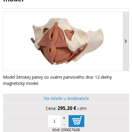
Model ženskej panvy so svalmi panvového dna: 12-dielny
magnetický model.
Na sklade u dodávateľa
295,20 €
s DPH
+
-
Kód:
20002762B