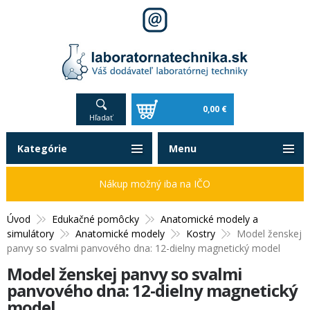
0,00 €
Hľadať
Kategórie
Menu
Nákup možný iba na IČO
Úvod
Edukačné pomôcky
Anatomické modely a
simulátory
Anatomické modely
Kostry
Model ženskej
panvy so svalmi panvového dna: 12-dielny magnetický model
Model ženskej panvy so svalmi
panvového dna: 12-dielny magnetický
model