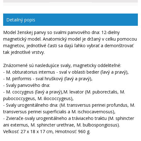
Detailný popis
Model ženskej panvy so svalmi panvového dna: 12-dielny
magnetický model. Anatomický model je držaný v celku pomocou
magnetov, jednotlivé časti sa dajú ľahko vybrať a demonštrovať
tak jednotlivé vrstvy.
Znázornené sú nasledujúce svaly, magneticky oddeliteľné:
- M. obturatorius internus - sval v oblasti bedier (ľavý a pravý),
- M. piriformis - sval hruškový (ľavý a pravý),
- Svaly panvového dna:
- M. coccygeus (ľavý a pravý),M. levator (M. puborectalis, M.
pubococcygeus, M. iliococcygeus),
- Svaly urogenitálneho dna: (M. transversus perinei profundus, M.
transversus perinei superficialis a M. ischiocavernosus),
- Zvierače-svaly urogenitálneho a tráviaceho traktu (M. sphincter
ani externus, M. sphincter urethrae, M. bulbospongiosus).
Veľkosť: 27 x 18 x 17 cm, Hmotnosť: 960 g.