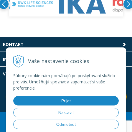
KONTAKT
INFOLINKA
Vaše nastavenie cookies
VŠETKO O NÁKUPE
Súbory cookie nám pomáhajú pri poskytovaní služieb
pre vás. Umožňujú spoznať a zapamätať si vaše
preferencie.
Prijať
Nastaviť
© 2026 Laboratornatechnika.sk •
Created
&
e-shop Pohoda
Odmietnuť
connector
by
NextCom s.r.o.