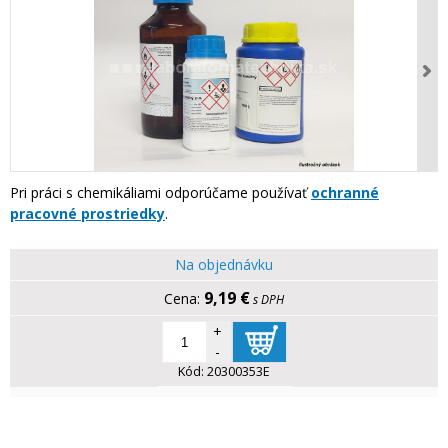
Pri práci s chemikáliami odporúčame používať
ochranné
pracovné prostriedky
.
Na objednávku
9,19 €
s DPH
+
-
Kód:
20300353E