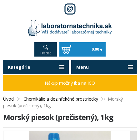
0,00 €
Hľadať
Kategórie
Menu
Nákup možný iba na IČO
Úvod
Chemikálie a dezinfekčné prostriedky
Morský
piesok (prečistený), 1kg
Morský piesok (prečistený), 1kg