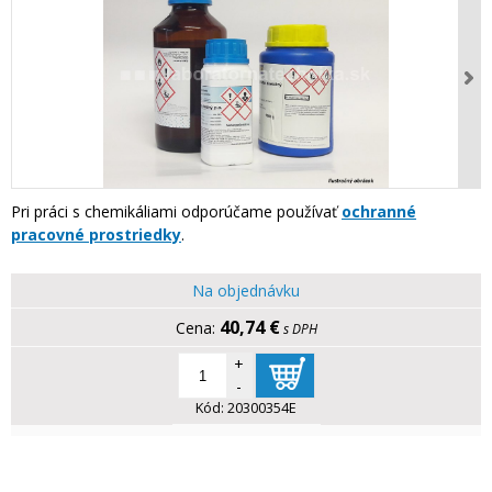
Pri práci s chemikáliami odporúčame používať
ochranné
pracovné prostriedky
.
Na objednávku
40,74 €
s DPH
+
-
Kód:
20300354E