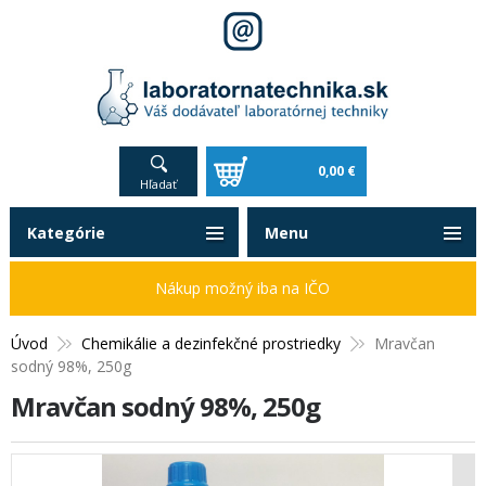
0,00 €
Hľadať
Kategórie
Menu
Nákup možný iba na IČO
Úvod
Chemikálie a dezinfekčné prostriedky
Mravčan
sodný 98%, 250g
Mravčan sodný 98%, 250g