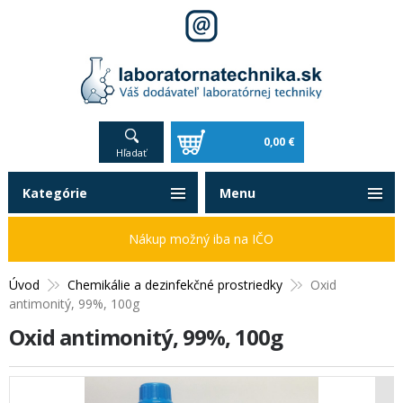
0,00 €
Hľadať
Kategórie
Menu
Nákup možný iba na IČO
Úvod
Chemikálie a dezinfekčné prostriedky
Oxid
antimonitý, 99%, 100g
Oxid antimonitý, 99%, 100g