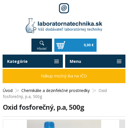
0,00 €
Hľadať
Kategórie
Menu
Nákup možný iba na IČO
Úvod
Chemikálie a dezinfekčné prostriedky
Oxid
fosforečný, p.a, 500g
Oxid fosforečný, p.a, 500g