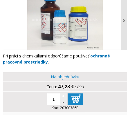
Pri práci s chemikáliami odporúčame používať
ochranné
pracovné prostriedky
.
Na objednávku
47,23 €
s DPH
+
-
Kód:
20300386E