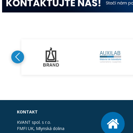
KONTAKT
KVANT spol. s r.o.
FMFI UK, Mlynská dolina