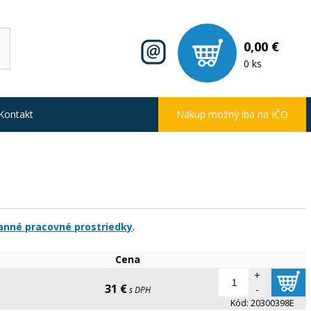
0,00 €
0 ks
Kontakt
Nákup možný iba na IČO
anné pracovné prostriedky
.
Cena
+
31 €
-
s DPH
Kód:
20300398E