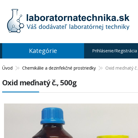
Kategórie
Prihlásenie/Registrácia
Úvod
Chemikálie a dezinfekčné prostriedky
Oxid meďnatý č.
Oxid meďnatý č., 500g