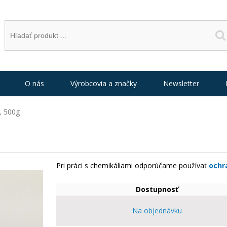
O nás
Výrobcovia a značky
Newsletter
, 500g
Pri práci s chemikáliami odporúčame používať
ochr
Dostupnosť
Na objednávku