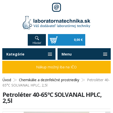
0,00 €
Hľadať
Kategórie
Menu
Nákup možný iba na IČO
Úvod
Chemikálie a dezinfekčné prostriedky
Petroléter 40-
65°C SOLVANAL HPLC, 2,5l
Petroléter 40-65°C SOLVANAL HPLC,
2,5l