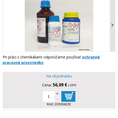
Pri práci s chemikáliami odporúčame používať
ochranné
pracovné prostriedky
.
Na objednávku
56,09 €
s DPH
+
-
Kód:
20300422E