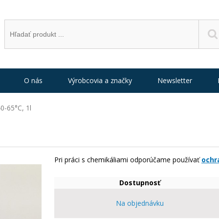
O nás
Výrobcovia a značky
Newsletter
40-65°C, 1l
Pri práci s chemikáliami odporúčame používať
ochr
Dostupnosť
Na objednávku