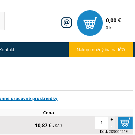
0,00 €
0 ks
Kontakt
Nákup možný iba na IČO
anné pracovné prostriedky
.
Cena
+
10,87 €
-
s DPH
Kód:
20300421E