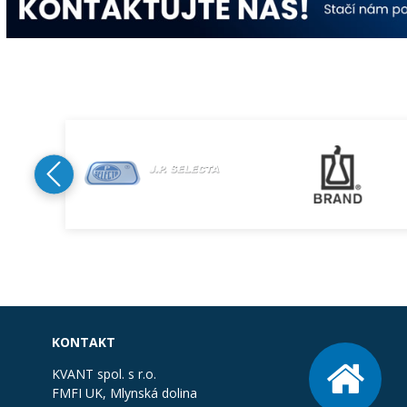
KONTAKT
KVANT spol. s r.o.
FMFI UK, Mlynská dolina