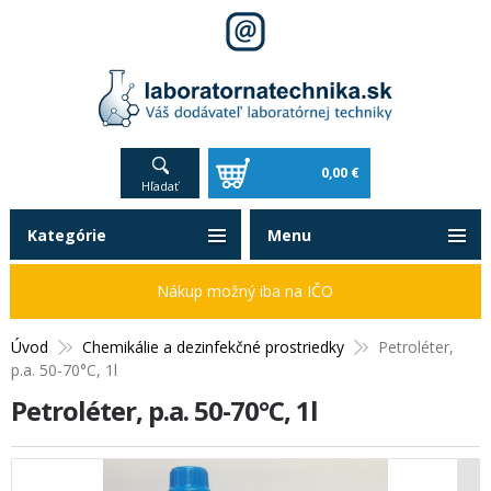
0,00 €
Hľadať
Kategórie
Menu
Nákup možný iba na IČO
Úvod
Chemikálie a dezinfekčné prostriedky
Petroléter,
p.a. 50-70°C, 1l
Petroléter, p.a. 50-70°C, 1l