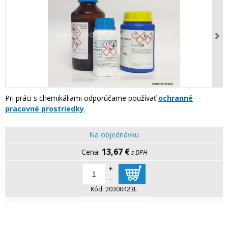
Pri práci s chemikáliami odporúčame používať
ochranné
pracovné prostriedky
.
Na objednávku
13,67 €
s DPH
+
-
Kód:
20300423E