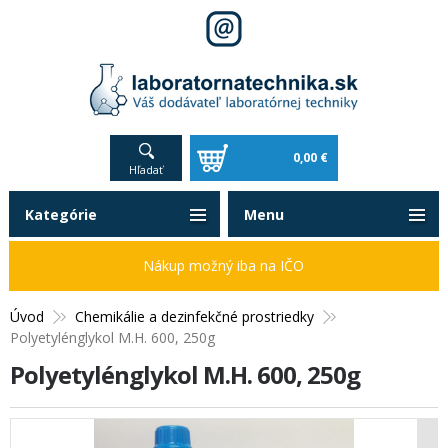
0,00 €
Hľadať
Kategórie
Menu
Nákup možný iba na IČO
Úvod
Chemikálie a dezinfekčné prostriedky
Polyetylénglykol M.H. 600, 250g
Polyetylénglykol M.H. 600, 250g