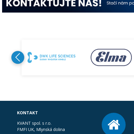
KONTAKT
KVANT spol. s r.o.
FMFI UK, Mlynská dolina