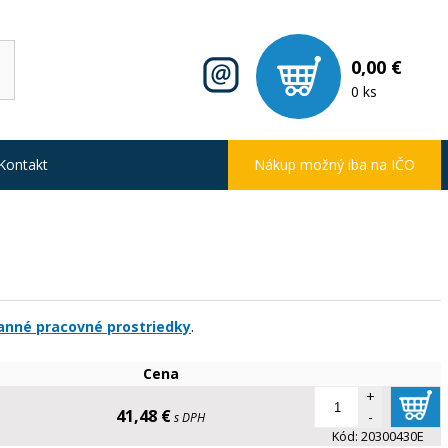
0,00 €
0 ks
Kontakt
Nákup možný iba na IČO
anné pracovné prostriedky
.
Cena
+
41,48 €
-
s DPH
Kód:
20300430E