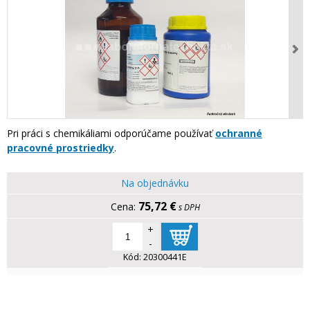
Pri práci s chemikáliami odporúčame používať
ochranné
pracovné prostriedky
.
Na objednávku
75,72 €
s DPH
+
-
Kód:
20300441E