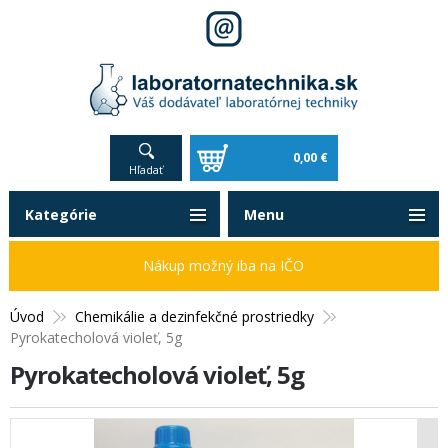
0,00 €
Hľadať
Kategórie
Menu
Nákup možný iba na IČO
Úvod
Chemikálie a dezinfekčné prostriedky
Pyrokatecholová violeť, 5g
Pyrokatecholová violeť, 5g