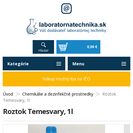
0,00 €
Hľadať
Kategórie
Menu
Nákup možný iba na IČO
Úvod
Chemikálie a dezinfekčné prostriedky
Roztok
Temesvary, 1l
Roztok Temesvary, 1l