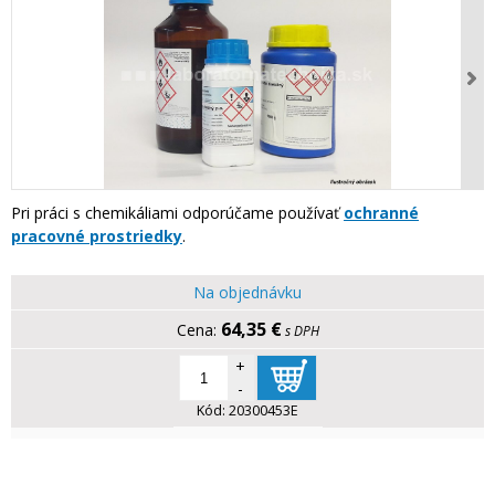
Pri práci s chemikáliami odporúčame používať
ochranné
pracovné prostriedky
.
Na objednávku
64,35 €
s DPH
+
-
Kód:
20300453E