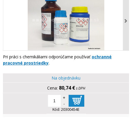
Pri práci s chemikáliami odporúčame používať
ochranné
pracovné prostriedky
.
Na objednávku
80,74 €
s DPH
+
-
Kód:
20300454E