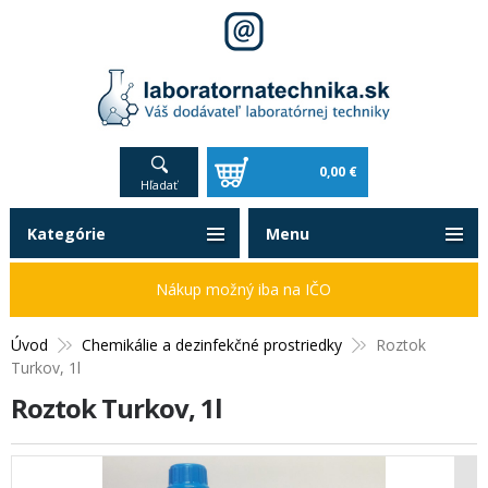
0,00 €
Hľadať
Kategórie
Menu
Nákup možný iba na IČO
Úvod
Chemikálie a dezinfekčné prostriedky
Roztok
Turkov, 1l
Roztok Turkov, 1l