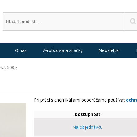
O nás
Výrobcovia a značky
Newsletter
ína, 500g
Pri práci s chemikáliami odporúčame používať
ochr
Dostupnosť
Na objednávku