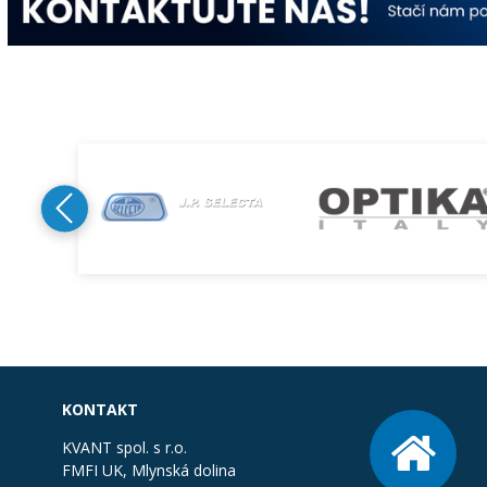
KONTAKT
KVANT spol. s r.o.
FMFI UK, Mlynská dolina