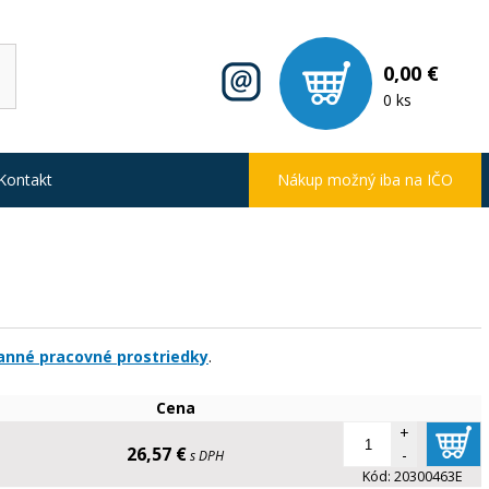
0,00 €
0 ks
Kontakt
Nákup možný iba na IČO
anné pracovné prostriedky
.
Cena
+
26,57 €
-
s DPH
Kód:
20300463E