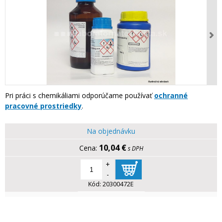
Pri práci s chemikáliami odporúčame používať
ochranné
pracovné prostriedky
.
Na objednávku
10,04 €
s DPH
+
-
Kód:
20300472E