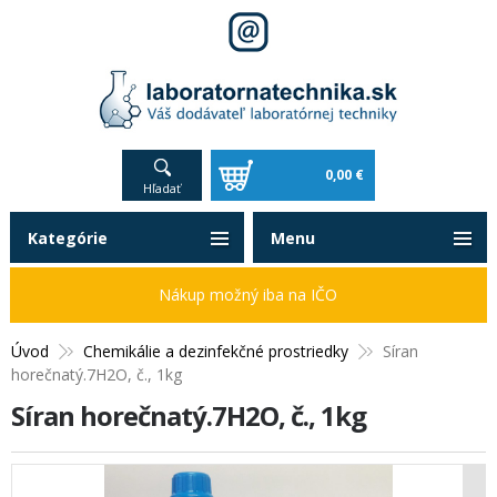
0,00 €
Hľadať
Kategórie
Menu
Nákup možný iba na IČO
Úvod
Chemikálie a dezinfekčné prostriedky
Síran
horečnatý.7H2O, č., 1kg
Síran horečnatý.7H2O, č., 1kg