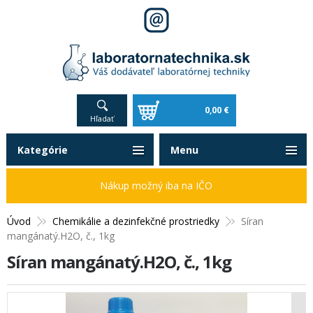
0,00 €
Hľadať
Kategórie
Menu
Nákup možný iba na IČO
Úvod
Chemikálie a dezinfekčné prostriedky
Síran
mangánatý.H2O, č., 1kg
Síran mangánatý.H2O, č., 1kg