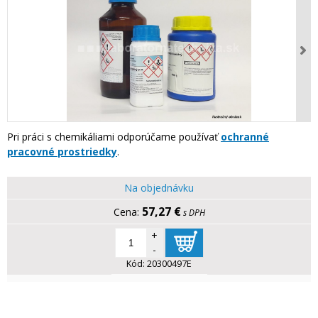
Pri práci s chemikáliami odporúčame používať
ochranné
pracovné prostriedky
.
Na objednávku
57,27 €
s DPH
+
-
Kód:
20300497E