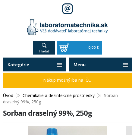
0,00 €
Hľadať
Kategórie
Menu
Nákup možný iba na IČO
Úvod
Chemikálie a dezinfekčné prostriedky
Sorban
draselný 99%, 250g
Sorban draselný 99%, 250g