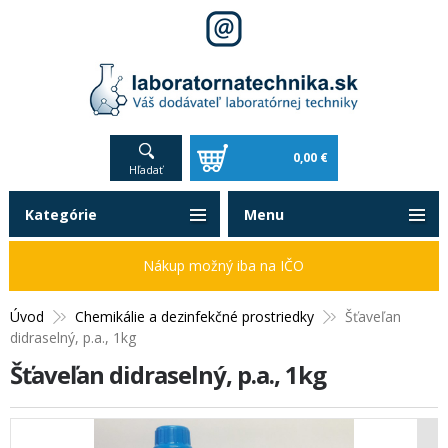
0,00 €
Hľadať
Kategórie
Menu
Nákup možný iba na IČO
Úvod
Chemikálie a dezinfekčné prostriedky
Šťaveľan
didraselný, p.a., 1kg
Šťaveľan didraselný, p.a., 1kg