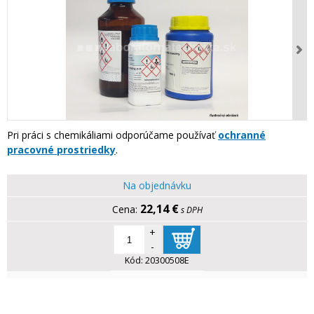
Pri práci s chemikáliami odporúčame používať
ochranné
pracovné prostriedky
.
Na objednávku
22,14 €
s DPH
+
-
Kód:
20300508E