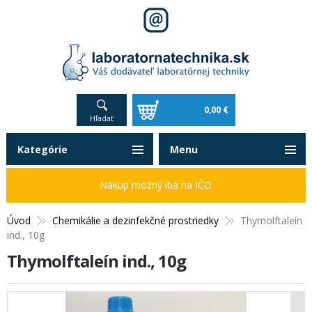
0,00 €
Hľadať
Kategórie
Menu
Nákup možný iba na IČO
Úvod
Chemikálie a dezinfekčné prostriedky
Thymolftaleín
ind., 10g
Thymolftaleín ind., 10g