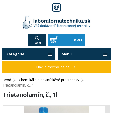
0,00 €
Hľadať
Kategórie
Menu
Nákup možný iba na IČO
Úvod
Chemikálie a dezinfekčné prostriedky
Trietanolamín, č., 1l
Trietanolamín, č., 1l