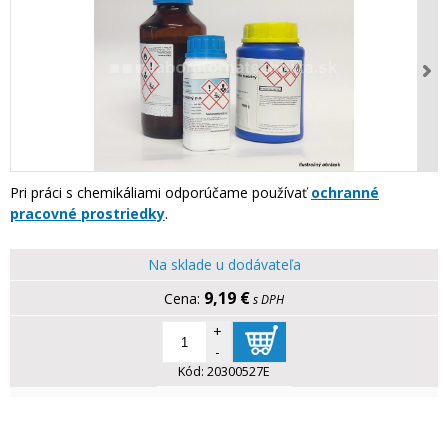
Pri práci s chemikáliami odporúčame používať
ochranné
pracovné prostriedky
.
Na sklade u dodávateľa
9,19 €
s DPH
+
-
Kód:
20300527E