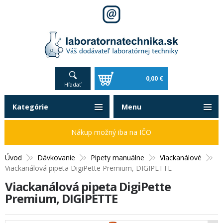
0,00 €
Hľadať
Kategórie
Menu
Nákup možný iba na IČO
Úvod
Dávkovanie
Pipety manuálne
Viackanálové
Viackanálová pipeta DigiPette Premium, DIGIPETTE
Viackanálová pipeta DigiPette
Premium, DIGIPETTE