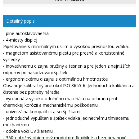
Detailný popis
- plne autoklávovaeľná
- 4-miesty displej
Pipetovanie s minimálnym úsilím a vysokou presnosťou vďaka:
- magnetom asistovanému piestu pre presné a konzistentné
výsledky
- inovatívnemu dizajnu pružiny a tesnenia pre jeden z najnižších
odporov pri nasadzovaní špičiek
- ergonomickému dizajnu s optimálnou hmotnosťou
Obsahuje kalibračný protokol ISO 8655-6. Jednoduchá kalibárica a
čistenie bez potreby náradia.
- vyrobená z vysoko odolného materiálu na ochranu proti
chemickej korózii a mechanickému poškodeniu
- univerzálna kompatibilita so špičkami
- jednoduché vypúšťanie špičiek vďaka jedinečnému tlmiacemu
mechanizmu
- odolná voči UV žiareniu
- 360o otočný objemový modul pre flexibilné a beznámahové