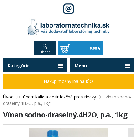
0,00 €
Hľadať
Kategórie
Menu
Nákup možný iba na IČO
Úvod
Chemikálie a dezinfekčné prostriedky
Vínan sodno-
draselný.4H2O, p.a., 1kg
Vínan sodno-draselný.4H2O, p.a., 1kg