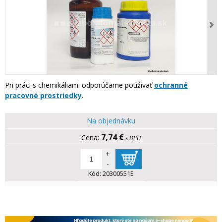
Pri práci s chemikáliami odporúčame používať
ochranné
pracovné prostriedky
.
Na objednávku
7,74 €
s DPH
+
-
Kód:
20300551E