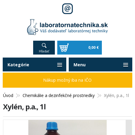
0,00 €
Hľadať
Kategórie
Menu
Nákup možný iba na IČO
Úvod
Chemikálie a dezinfekčné prostriedky
Xylén, p.a., 1l
Xylén, p.a., 1l