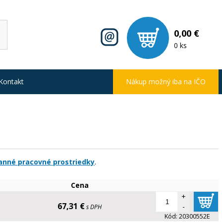
0,00 €
0 ks
Kontakt
Nákup možný iba na IČO
anné pracovné prostriedky
.
Cena
+
67,31 €
-
s DPH
Kód:
20300552E