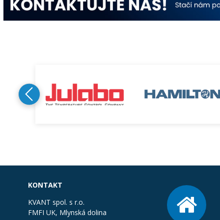
KONTAKT
KVANT spol. s r.o.
FMFI UK, Mlynská dolina