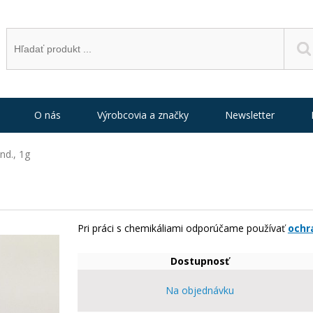
O nás
Výrobcovia a značky
Newsletter
nd., 1g
Pri práci s chemikáliami odporúčame používať
ochr
Dostupnosť
Na objednávku