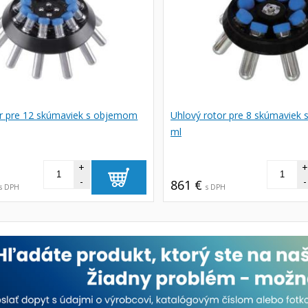
or pre 12 skúmaviek s objemom
Uhlový rotor pre 8 skúmaviek
ml
+
-
-
861 €
s DPH
s DPH