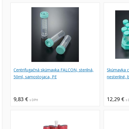
Centrifugačná skúmavka FALCON, sterilná,
Skúmavka c
50ml, samostojaca, PE
nesterilné, 
9,83 €
12,29 €
s DPH
s