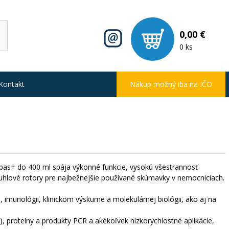
0,00 €
0 ks
Kontakt
Nákup možný iba na IČO
bas+ do 400 ml spája výkonné funkcie, vysokú všestrannosť
 uhlové rotory pre najbežnejšie používané skúmavky v nemocniciach.
i, imunológii, klinickom výskume a molekulárnej biológii, ako aj na
), proteíny a produkty PCR a akékoľvek nízkorýchlostné aplikácie,