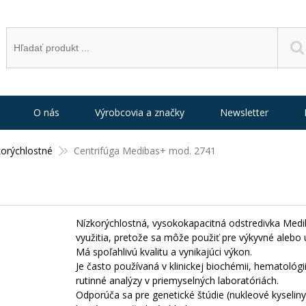
O nás
Výrobcovia a značky
Newsletter
korýchlostné
Centrifúga Medibas+ mod. 2741
Nízkorýchlostná, vysokokapacitná odstredivka Medi
využitia, pretože sa môže použiť pre výkyvné alebo
Má spoľahlivú kvalitu a vynikajúci výkon.
Je často používaná v klinickej biochémii, hematológi
rutinné analýzy v priemyselných laboratóriách.
Odporúča sa pre genetické štúdie (nukleové kyseliny