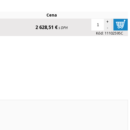
Cena
+
2 628,51 €
-
s DPH
Kód:
11102595C