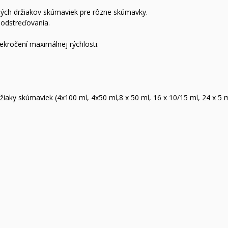
ných držiakov skúmaviek pre rôzne skúmavky.
 odstreďovania.
ekročení maximálnej rýchlosti.
ržiaky skúmaviek (4x100 ml, 4x50 ml,8 x 50 ml, 16 x 10/15 ml, 24 x 5 m