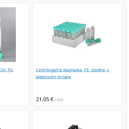
ON, PE,
Centrifugačná skúmavka, PE, sterilná, v
plastovom stojane
21,05 €
s DPH