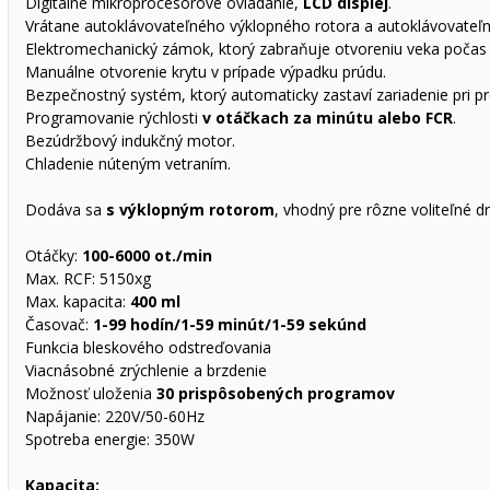
Digitálne mikroprocesorové ovládanie,
LCD displej
.
Vrátane autoklávovateľného výklopného rotora a autoklávovateľ
Elektromechanický zámok, ktorý zabraňuje otvoreniu veka počas
Manuálne otvorenie krytu v prípade výpadku prúdu.
Bezpečnostný systém, ktorý automaticky zastaví zariadenie pri pr
Programovanie rýchlosti
v otáčkach za minútu alebo FCR
.
Bezúdržbový indukčný motor.
Chladenie núteným vetraním.
Dodáva sa
s výklopným rotorom
, vhodný pre rôzne voliteľné d
Otáčky:
100-6000 ot./min
Max. RCF: 5150xg
Max. kapacita:
400 ml
Časovač:
1-99 hodín/1-59 minút/1-59 sekúnd
Funkcia bleskového odstreďovania
Viacnásobné zrýchlenie a brzdenie
Možnosť uloženia
30 prispôsobených programov
Napájanie: 220V/50-60Hz
Spotreba energie: 350W
Kapacita: