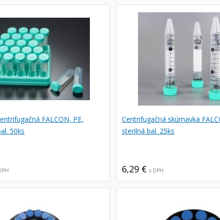
entrifugačná FALCON, PE,
Centrifugačná skúmavka FALC
bal. 50ks
sterilná bal. 25ks
6,29 €
 DPH
s DPH