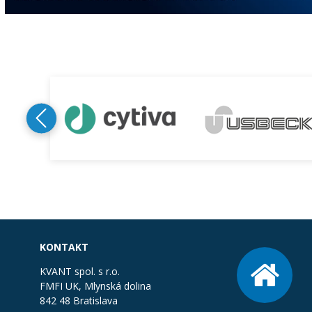
KONTAKT
KVANT spol. s r.o.
FMFI UK, Mlynská dolina
842 48 Bratislava