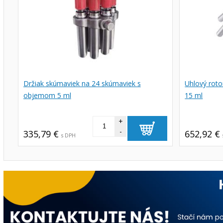
Držiak skúmaviek na 24 skúmaviek s
Uhlový rot
objemom 5 ml
15 ml
+
-
335,79 €
652,92 €
s DPH