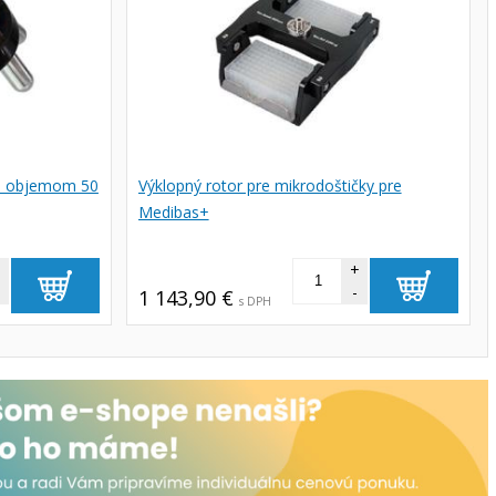
 s objemom 50
Výklopný rotor pre mikrodoštičky pre
Medibas+
+
+
-
1 143,90 €
s DPH