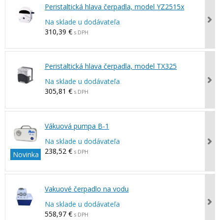
Peristaltická hlava čerpadla, model YZ2515x
Na sklade u dodávateľa
310,39 €
s DPH
Peristaltická hlava čerpadla, model TX325
Na sklade u dodávateľa
305,81 €
s DPH
Vákuová pumpa B-1
Na sklade u dodávateľa
238,52 €
s DPH
Novinka
Vakuové čerpadlo na vodu
Na sklade u dodávateľa
558,97 €
s DPH