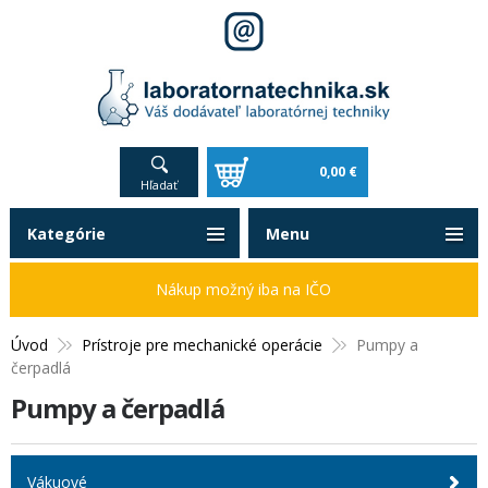
0,00 €
Hľadať
Kategórie
Menu
Nákup možný iba na IČO
Úvod
Prístroje pre mechanické operácie
Pumpy a
čerpadlá
Pumpy a čerpadlá
Vákuové