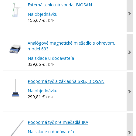
Externá teplotná sonda, BIOSAN
Na objednávku
155,67 €
s DPH
Analógové magnetické miešadlo s ohrevom,
model 693
Na sklade u dodávateľa
339,66 €
s DPH
Podporná tyč a základňa SRB, BIOSAN
Na objednávku
299,81 €
s DPH
Podporná tyč pre miešadlá IKA
Na sklade u dodávateľa