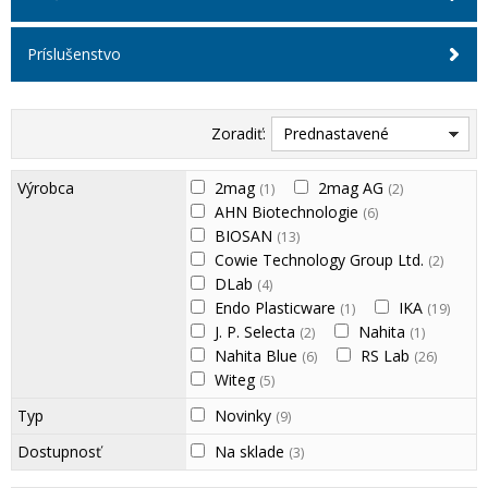
Príslušenstvo
Zoradiť:
Prednastavené
Výrobca
2mag
2mag AG
(1)
(2)
AHN Biotechnologie
(6)
BIOSAN
(13)
Cowie Technology Group Ltd.
(2)
DLab
(4)
Endo Plasticware
IKA
(1)
(19)
J. P. Selecta
Nahita
(2)
(1)
Nahita Blue
RS Lab
(6)
(26)
Witeg
(5)
Typ
Novinky
(9)
Dostupnosť
Na sklade
(3)