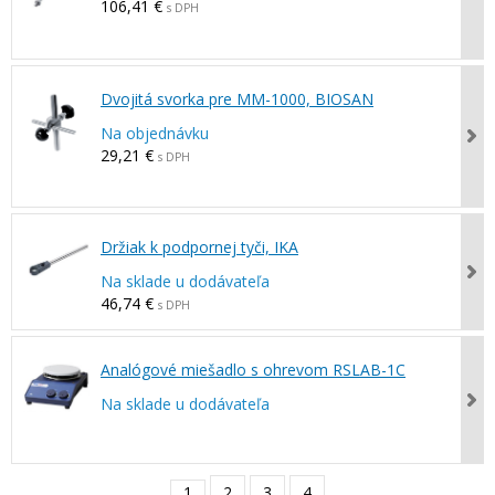
106,41 €
s DPH
Dvojitá svorka pre MM-1000, BIOSAN
Na objednávku
29,21 €
s DPH
Držiak k podpornej tyči, IKA
Na sklade u dodávateľa
46,74 €
s DPH
Analógové miešadlo s ohrevom RSLAB-1C
Na sklade u dodávateľa
1
2
3
4