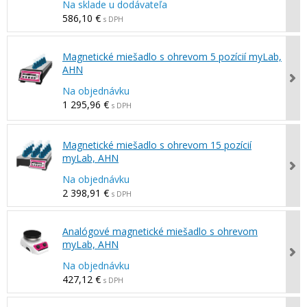
Na sklade u dodávateľa
586,10 €
s DPH
Magnetické miešadlo s ohrevom 5 pozícií myLab,
AHN
Na objednávku
1 295,96 €
s DPH
Magnetické miešadlo s ohrevom 15 pozícií
myLab, AHN
Na objednávku
2 398,91 €
s DPH
Analógové magnetické miešadlo s ohrevom
myLab, AHN
Na objednávku
427,12 €
s DPH