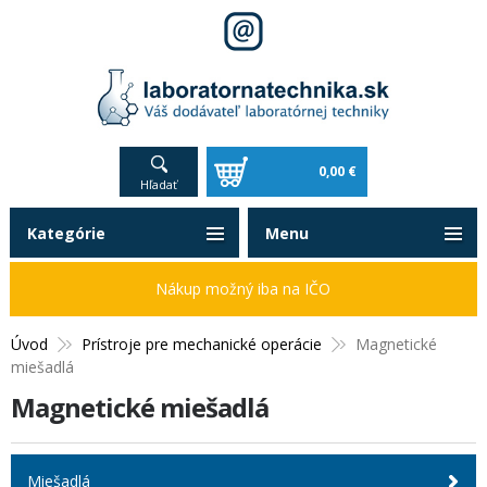
0,00 €
Hľadať
Kategórie
Menu
Nákup možný iba na IČO
Úvod
Prístroje pre mechanické operácie
Magnetické
miešadlá
Magnetické miešadlá
Miešadlá