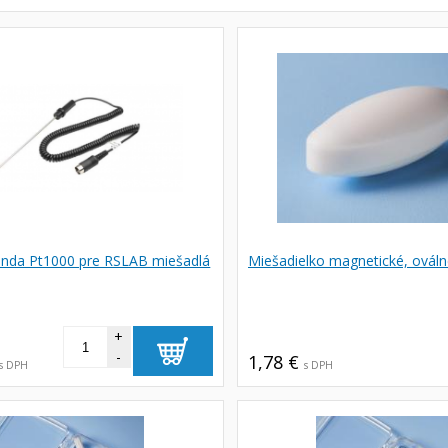
onda Pt1000 pre RSLAB miešadlá
Miešadielko magnetické, ovál
+
-
1,78 €
s DPH
s DPH