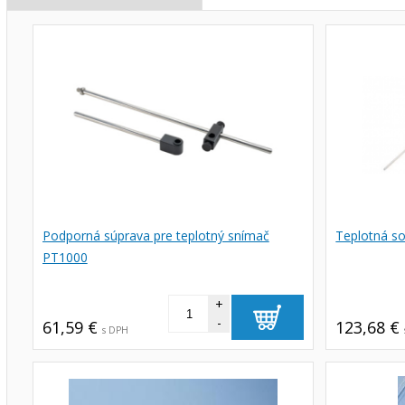
Podporná súprava pre teplotný snímač
Teplotná s
PT1000
+
-
61,59 €
123,68 €
s DPH