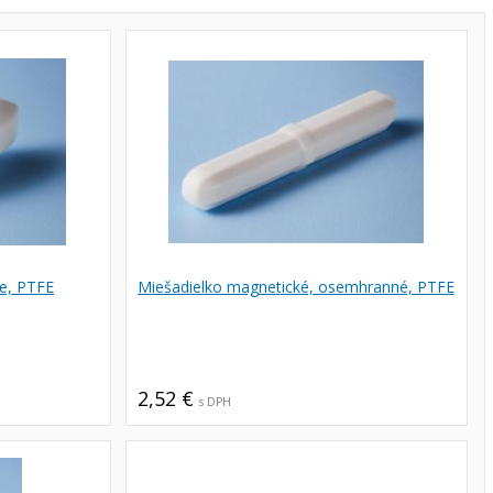
ne, PTFE
Miešadielko magnetické, osemhranné, PTFE
2,52 €
s DPH