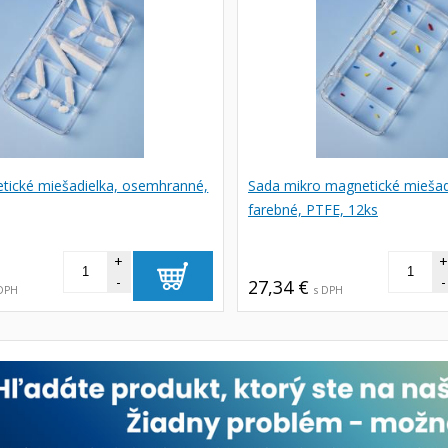
tické miešadielka, osemhranné,
Sada mikro magnetické miešad
farebné, PTFE, 12ks
+
-
-
27,34 €
 DPH
s DPH