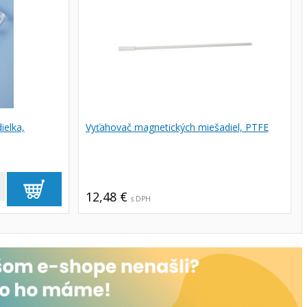
ielka,
Vyťahovač magnetických miešadiel, PTFE
+
12,48 €
s DPH