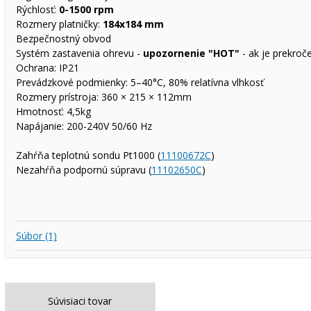
Rýchlosť:
0-1500 rpm
Rozmery platničky:
184x184 mm
Bezpečnostný obvod
Systém zastavenia ohrevu -
upozornenie "HOT"
- ak je prekroč
Ochrana: IP21
Prevádzkové podmienky: 5–40°C, 80% relatívna vlhkosť
Rozmery prístroja: 360 × 215 × 112mm
Hmotnosť: 4,5kg
Napájanie: 200-240V 50/60 Hz
Zahŕňa teplotnú sondu Pt1000 (
11100672C
)
Nezahŕňa podpornú súpravu (
11102650C
)
Súbor (1)
Súvisiaci tovar