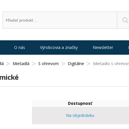
O nás
Výrobcovia a značky
Newsletter
lá
Miešadlá
S ohrevom
Digitálne
Miešadlo s ohrevo
amické
Dostupnosť
Na objednávku