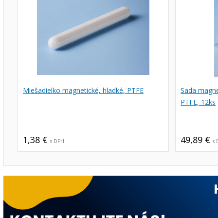
Miešadielko magnetické, hladké, PTFE
Sada magne
PTFE, 12ks
1,38 €
49,89 €
s DPH
s