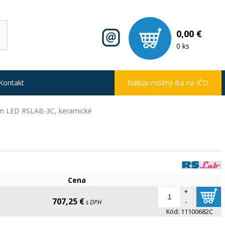
0,00 €
0 ks
Kontakt
Nákup možný iba na IČO
m LED RSLAB-3C, keramické
Cena
+
707,25 €
-
s DPH
Kód:
11100682C