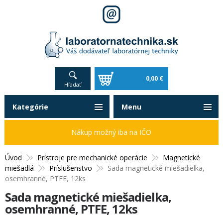
0,00 €
Hľadať
Kategórie
Menu
Nákup možný iba na IČO
Úvod
Prístroje pre mechanické operácie
Magnetické
miešadlá
Príslušenstvo
Sada magnetické miešadielka,
osemhranné, PTFE, 12ks
Sada magnetické miešadielka,
osemhranné, PTFE, 12ks