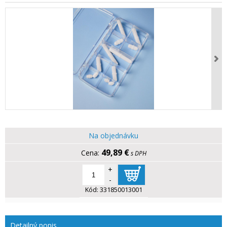
Na objednávku
49,89 €
s DPH
+
-
Kód:
331850013001
Detailný popis