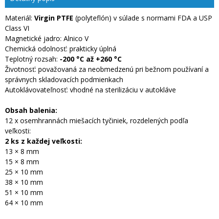
Materiál:
Virgin PTFE
(polyteflón) v súlade s normami FDA a USP
Class VI
Magnetické jadro: Alnico V
Chemická odolnosť: prakticky úplná
Teplotný rozsah:
-200 °C až +260 °C
Životnosť: považovaná za neobmedzenú pri bežnom používaní a
správnych skladovacích podmienkach
Autoklávovateľnosť: vhodné na sterilizáciu v autokláve
Obsah balenia:
12 x osemhrannách miešacích tyčiniek, rozdelených podľa
veľkosti:
2 ks z každej veľkosti:
13 × 8 mm
15 × 8 mm
25 × 10 mm
38 × 10 mm
51 × 10 mm
64 × 10 mm